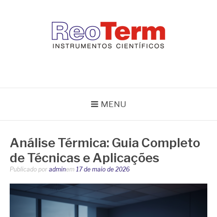
Pular
para
o
conteúdo
REOTERM
Blog Reoterm – tudo sobre equipamentos de laboratório e controle
de processo
MENU
Análise Térmica: Guia Completo
de Técnicas e Aplicações
Publicado por
admin
em
17 de maio de 2026