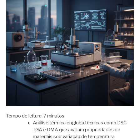
Tempo de leitura:
7
minutos
Análise térmica engloba técnicas como DSC,
TGA e DMA que avaliam propriedades de
materiais sob variação de temperatura