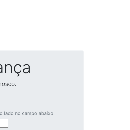
ança
nosco.
ao lado no campo abaixo