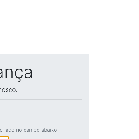
ança
nosco.
ao lado no campo abaixo