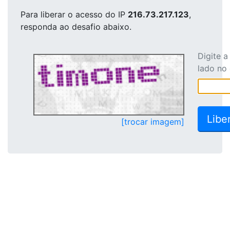
Para liberar o acesso
do IP
216.73.217.123
,
responda ao desafio abaixo.
Digite 
lado no
[trocar imagem]