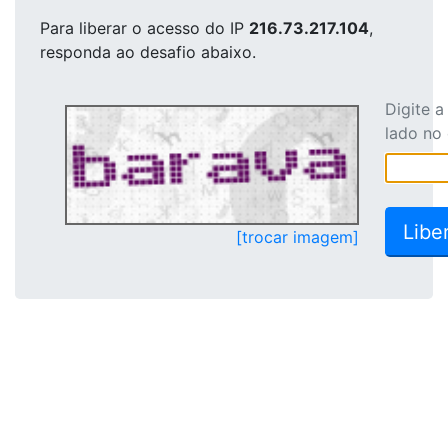
Para liberar o acesso
do IP
216.73.217.104
,
responda ao desafio abaixo.
Digite 
lado no
[trocar imagem]