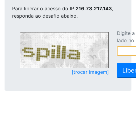
Para liberar o acesso
do IP
216.73.217.143
,
responda ao desafio abaixo.
Digite 
lado no
[trocar imagem]