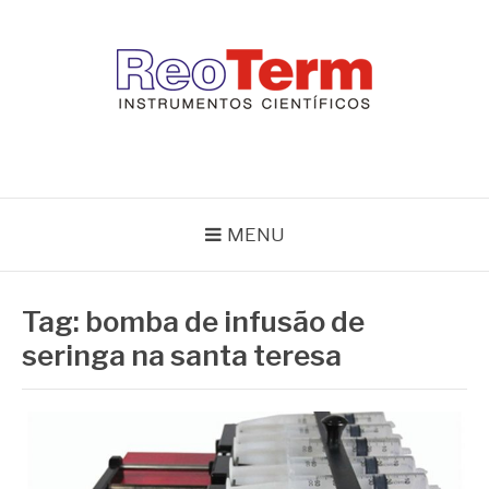
Pular
para
o
conteúdo
REOTERM
Blog Reoterm – tudo sobre equipamentos de laboratório e controle
de processo
MENU
Tag:
bomba de infusão de
seringa na santa teresa