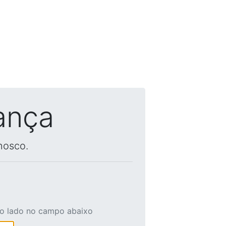
ança
nosco.
ao lado no campo abaixo