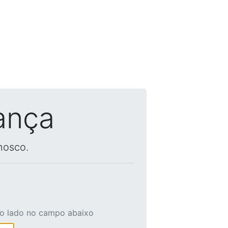
ança
nosco.
ao lado no campo abaixo