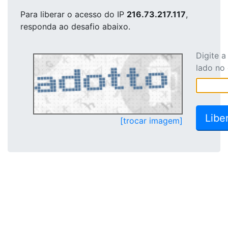
Para liberar o acesso
do IP
216.73.217.117
,
responda ao desafio abaixo.
Digite 
lado no
[trocar imagem]