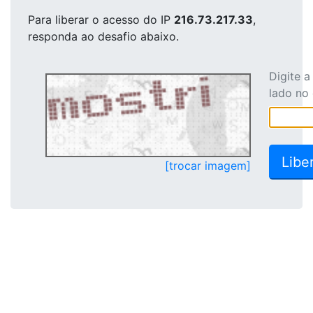
Para liberar o acesso
do IP
216.73.217.33
,
responda ao desafio abaixo.
Digite 
lado no
[trocar imagem]