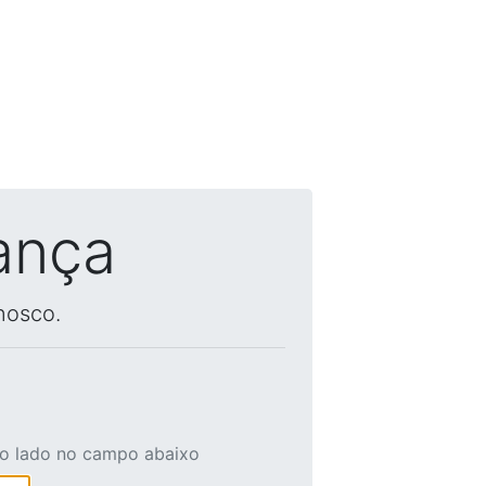
ança
nosco.
ao lado no campo abaixo