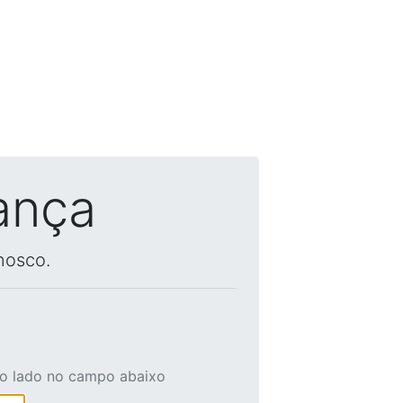
ança
nosco.
ao lado no campo abaixo