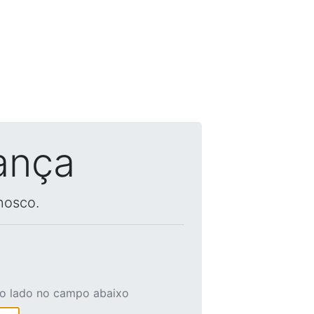
ança
nosco.
ao lado no campo abaixo