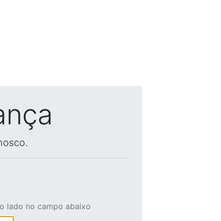
ança
nosco.
ao lado no campo abaixo