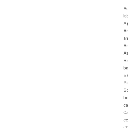
Ac
la
Ag
An
an
An
As
Ba
ba
Ba
Ba
Bo
bo
ca
Ca
ce
C