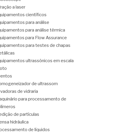
fração a laser
uipamentos científicos
uipamentos para análise
uipamentos para análise térmica
uipamentos para Flow Assurance
uipamentos para testes de chapas
tálicas
uipamentos ultrassônicos em escala
loto
ventos
mogeneizador de ultrassom
vadoras de vidraria
quinário para processamento de
límeros
dição de partículas
ensa hidráulica
ocessamento de líquidos