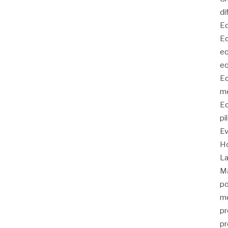
di
Eq
Eq
eq
eq
Eq
me
Eq
pi
E
Ho
La
Ma
po
me
pr
pr