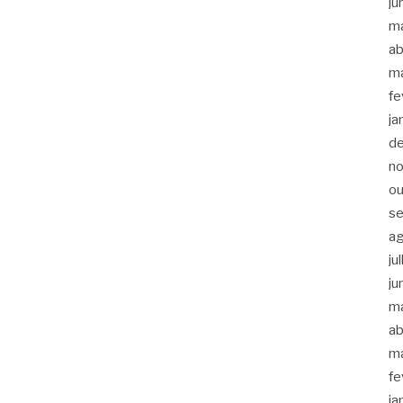
ju
m
ab
m
fe
ja
d
n
ou
s
a
ju
ju
m
ab
m
fe
ja