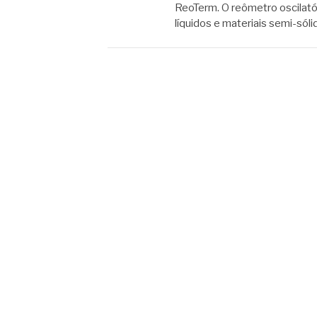
ReoTerm. O reômetro oscilató
líquidos e materiais semi-sól