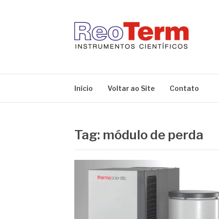
Pular
para
o
conteúdo
REOTERM
Blog Reoterm – tudo sobre equipamentos de lab
Início
Voltar ao Site
Contato
Tag:
módulo de perda