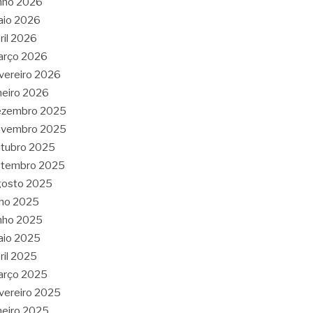
nho 2026
aio 2026
ril 2026
arço 2026
vereiro 2026
neiro 2026
ezembro 2025
ovembro 2025
tubro 2025
etembro 2025
gosto 2025
lho 2025
nho 2025
aio 2025
ril 2025
arço 2025
vereiro 2025
neiro 2025