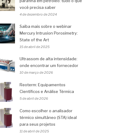
parafina em petróleo: tudo o que
você precisa saber
4 de dezembro de 2024
Saiba mais sobre o webinar
Mercury Intrusion Porosimetry:
State of the Art
15 de abril de 2025
Ultrassom de alta intensidade:
onde encontrar um fornecedor
10 de março de 2026
Reoterm: Equipamentos
Científicos e Análise Térmica
5 de abril de 2026
Como escolher o analisador
térmico simultâneo (STA) ideal
para seus projetos
11 de abril de 2025