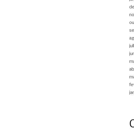
d
n
ou
s
a
ju
ju
m
ab
m
fe
ja