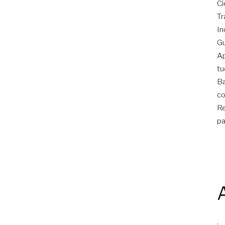
Ci
Tr
In
Gu
Ap
tu
Ba
co
Re
pa