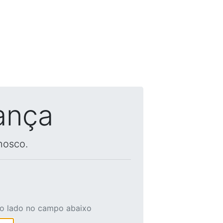
ança
nosco.
ao lado no campo abaixo