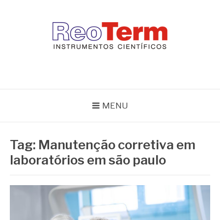
Pular
para
o
conteúdo
REOTERM
Blog Reoterm – tudo sobre equipamentos de laboratório e controle
de processo
MENU
Tag:
Manutenção corretiva em
laboratórios em são paulo