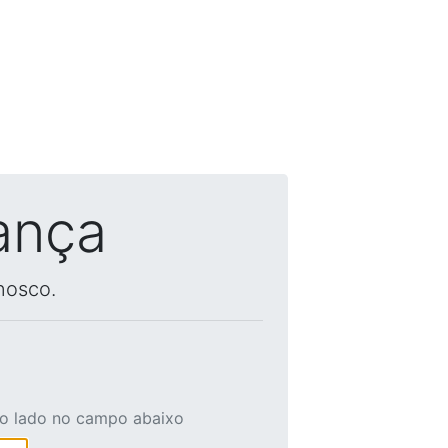
ança
nosco.
ao lado no campo abaixo