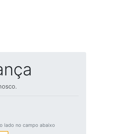
ança
nosco.
ao lado no campo abaixo