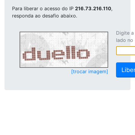
Para liberar o acesso
do IP
216.73.216.110
,
responda ao desafio abaixo.
Digite 
lado no
[trocar imagem]