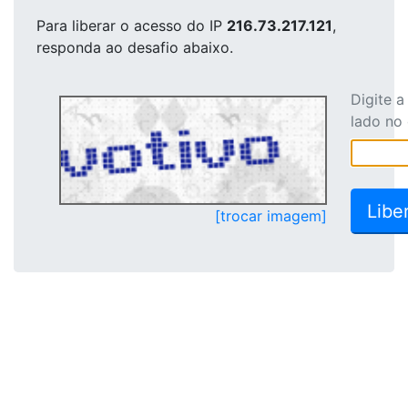
Para liberar o acesso
do IP
216.73.217.121
,
responda ao desafio abaixo.
Digite 
lado no
[trocar imagem]