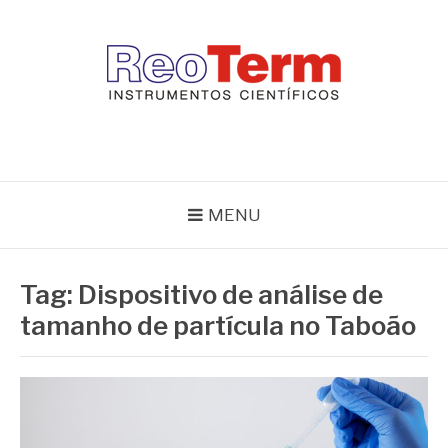
Pular
para
o
conteúdo
REOTERM
Blog Reoterm – tudo sobre equipamentos de laboratório e controle
de processo
MENU
Tag:
Dispositivo de análise de
tamanho de partícula no Taboão