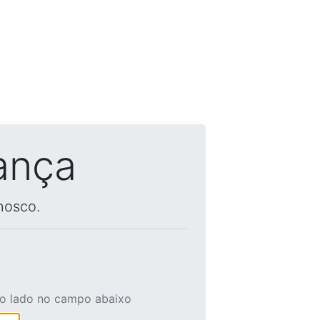
ança
nosco.
ao lado no campo abaixo