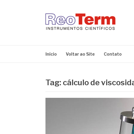
Pular
para
o
conteúdo
REOTERM
Blog Reoterm – tudo sobre equipamentos de lab
Início
Voltar ao Site
Contato
Tag:
cálculo de viscosid