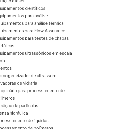
fração a laser
uipamentos científicos
uipamentos para análise
uipamentos para análise térmica
uipamentos para Flow Assurance
uipamentos para testes de chapas
tálicas
uipamentos ultrassônicos em escala
loto
ventos
mogeneizador de ultrassom
vadoras de vidraria
quinário para processamento de
límeros
dição de partículas
ensa hidráulica
ocessamento de líquidos
ocessamento de polímeros