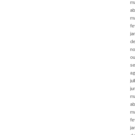
m
ab
m
fe
ja
d
n
ou
s
a
ju
ju
m
ab
m
fe
ja