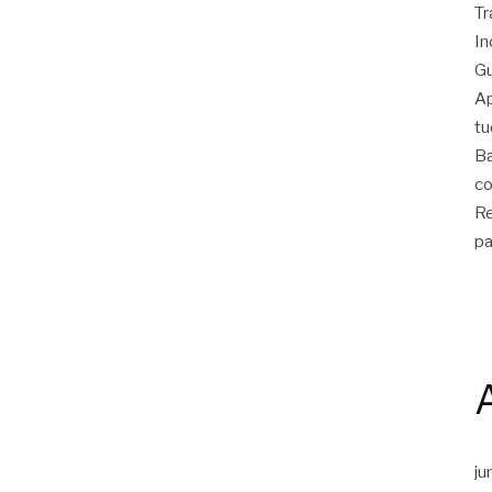
Tr
In
Gu
Ap
tu
Ba
co
Re
pa
ju