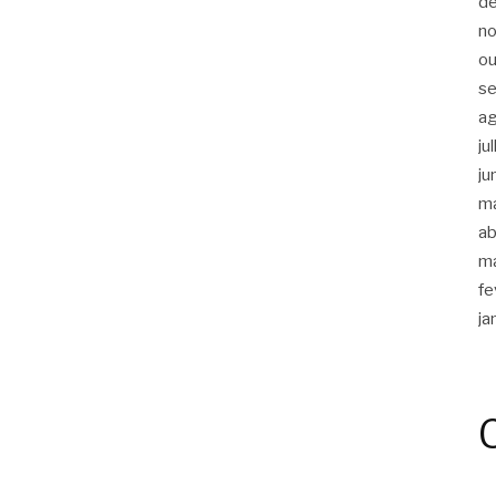
d
n
ou
s
a
ju
ju
m
ab
m
fe
ja