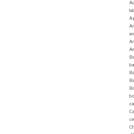
Ac
la
Ag
An
an
An
As
Ba
ba
Ba
Ba
Bo
bo
ca
Ca
ce
C