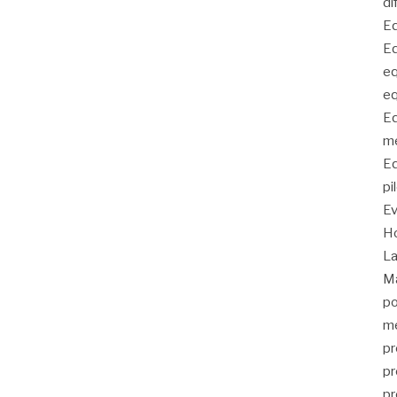
di
Eq
Eq
eq
eq
Eq
me
Eq
pi
E
Ho
La
Ma
po
me
pr
pr
pr