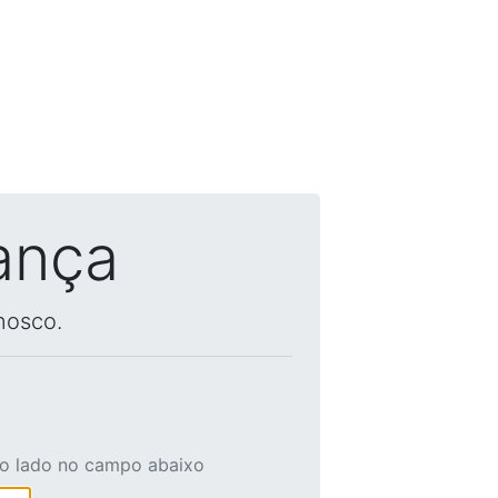
ança
nosco.
ao lado no campo abaixo