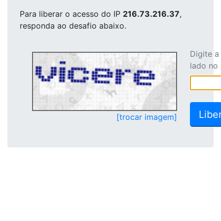
Para liberar o acesso
do IP
216.73.216.37
,
responda ao desafio abaixo.
Digite 
lado no
[trocar imagem]