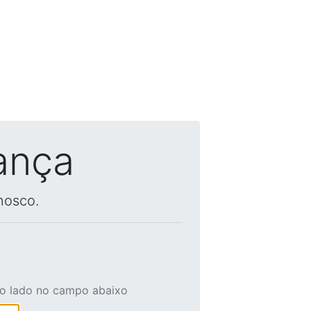
ança
nosco.
ao lado no campo abaixo