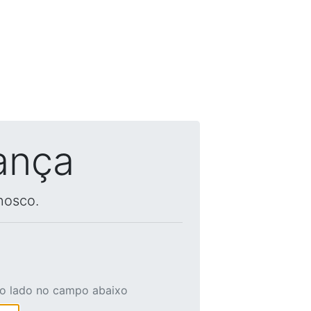
ança
nosco.
ao lado no campo abaixo