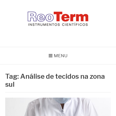
Pular
para
o
conteúdo
REOTERM
Blog Reoterm – tudo sobre equipamentos de laboratório e controle
de processo
MENU
Tag:
Análise de tecidos na zona
sul