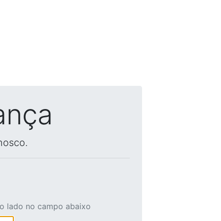
ança
nosco.
ao lado no campo abaixo