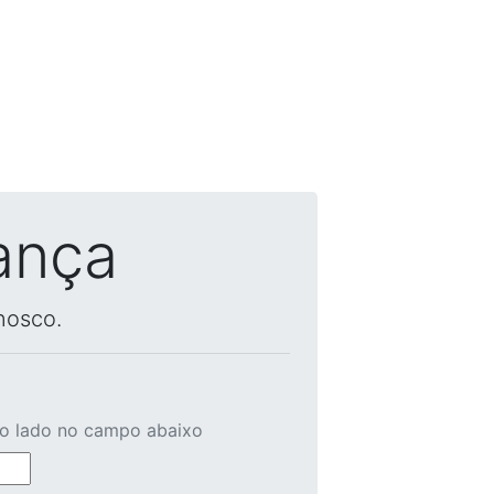
ança
nosco.
ao lado no campo abaixo