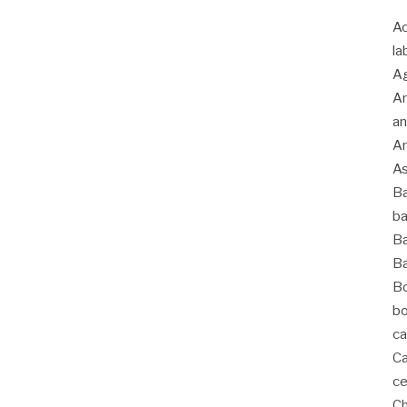
Ac
la
Ag
An
an
An
As
Ba
ba
Ba
Ba
Bo
bo
ca
Ca
ce
C