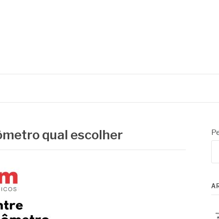
oratório e controle de processo
ômetro qual escolher
Pe
A