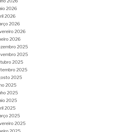
nho 2026
aio 2026
ril 2026
arço 2026
vereiro 2026
neiro 2026
ezembro 2025
ovembro 2025
tubro 2025
etembro 2025
gosto 2025
lho 2025
nho 2025
aio 2025
ril 2025
arço 2025
vereiro 2025
neiro 2025