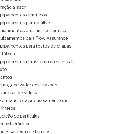
fração a laser
uipamentos científicos
uipamentos para análise
uipamentos para análise térmica
uipamentos para Flow Assurance
uipamentos para testes de chapas
tálicas
uipamentos ultrassônicos em escala
loto
ventos
mogeneizador de ultrassom
vadoras de vidraria
quinário para processamento de
límeros
dição de partículas
ensa hidráulica
ocessamento de líquidos