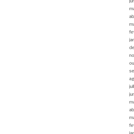
ju
m
ab
m
fe
ja
d
n
ou
s
a
ju
ju
m
ab
m
fe
ja