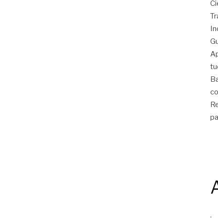
Ci
Tr
In
Gu
Ap
tu
Ba
co
Re
pa