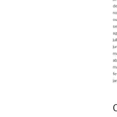
d
n
ou
s
a
ju
ju
m
ab
m
fe
ja