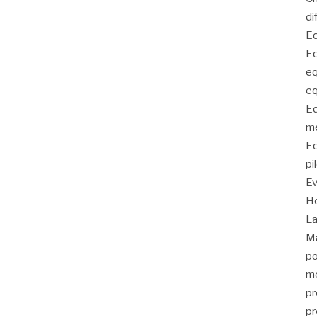
di
Eq
Eq
eq
eq
Eq
me
Eq
pi
E
Ho
La
Ma
po
me
pr
pr