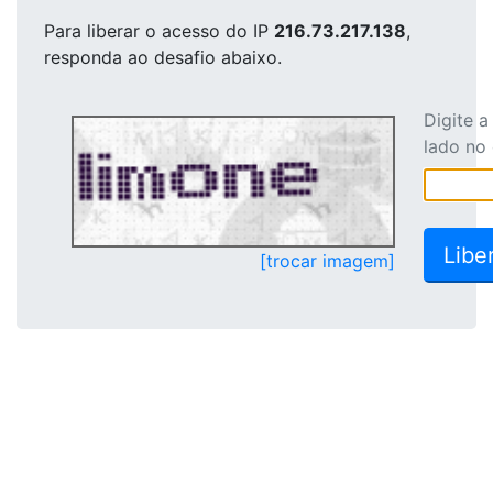
Para liberar o acesso
do IP
216.73.217.138
,
responda ao desafio abaixo.
Digite 
lado no
[trocar imagem]