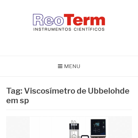
Pular
para
o
conteúdo
REOTERM
Blog Reoterm – tudo sobre equipamentos de laboratório e controle
de processo
MENU
Tag:
Viscosímetro de Ubbelohde
em sp