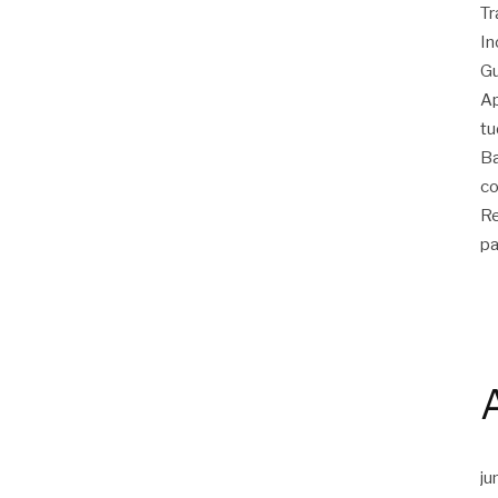
Tr
In
Gu
Ap
tu
Ba
co
Re
pa
ju