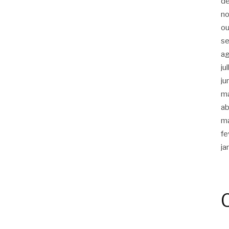
d
n
ou
s
a
ju
ju
m
ab
m
fe
ja