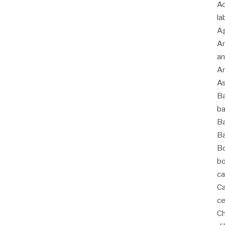
Ac
la
Ag
An
an
An
As
Ba
ba
Ba
Ba
Bo
bo
ca
Ca
ce
C