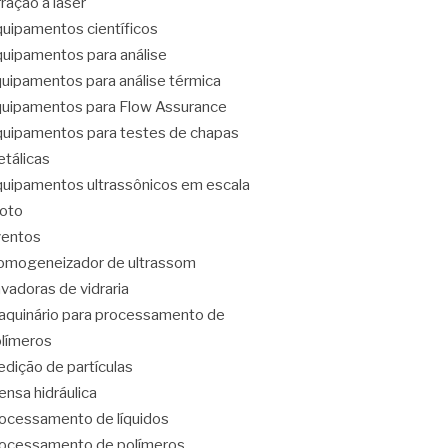
fração a laser
uipamentos científicos
uipamentos para análise
uipamentos para análise térmica
uipamentos para Flow Assurance
uipamentos para testes de chapas
tálicas
uipamentos ultrassônicos em escala
loto
ventos
mogeneizador de ultrassom
vadoras de vidraria
quinário para processamento de
límeros
dição de partículas
ensa hidráulica
ocessamento de líquidos
ocessamento de polímeros