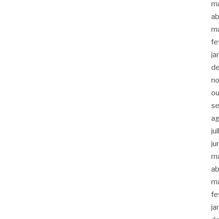
m
ab
m
fe
ja
d
n
ou
s
a
ju
ju
m
ab
m
fe
ja