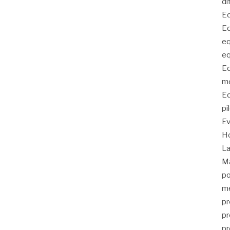
di
Eq
Eq
eq
eq
Eq
me
Eq
pi
E
Ho
La
Ma
po
me
pr
pr
pr