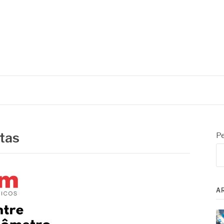
oratório e controle de processo
ntas
Pe
A