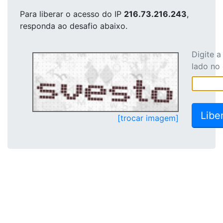
Para liberar o acesso
do IP
216.73.216.243
,
responda ao desafio abaixo.
Digite 
lado no
[trocar imagem]