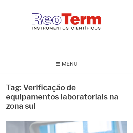
Pular
para
o
conteúdo
REOTERM
Blog Reoterm – tudo sobre equipamentos de laboratório e controle
de processo
MENU
Tag:
Verificação de
equipamentos laboratoriais na
zona sul