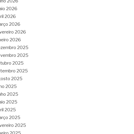
nho 2026
aio 2026
ril 2026
arço 2026
vereiro 2026
neiro 2026
ezembro 2025
ovembro 2025
tubro 2025
etembro 2025
gosto 2025
lho 2025
nho 2025
aio 2025
ril 2025
arço 2025
vereiro 2025
neiro 2025