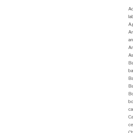
Ac
la
Ag
An
an
An
As
Ba
ba
Ba
Ba
Bo
bo
ca
Ca
ce
C