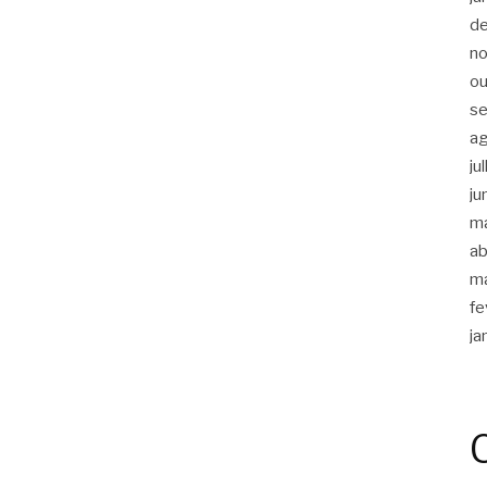
d
n
ou
s
a
ju
ju
m
ab
m
fe
ja