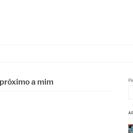
oratório e controle de processo
 próximo a mim
Pe
A