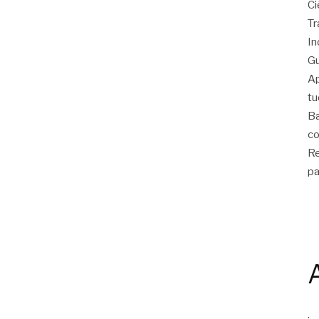
Ci
Tr
In
Gu
Ap
tu
Ba
co
Re
pa