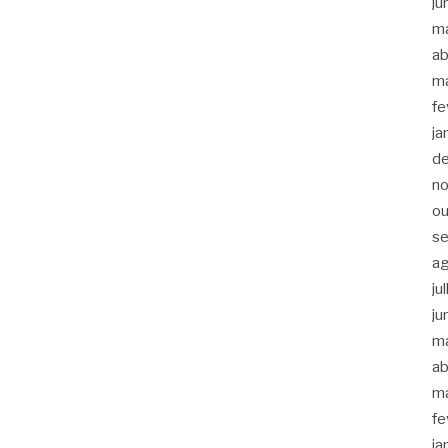
ju
m
ab
m
fe
ja
d
n
ou
s
a
ju
ju
m
ab
m
fe
ja