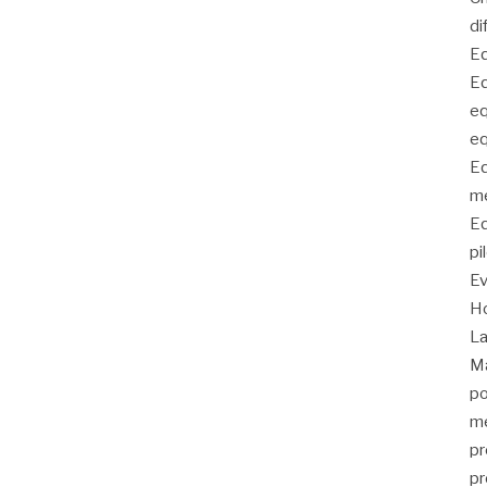
di
Eq
Eq
eq
eq
Eq
me
Eq
pi
E
Ho
La
Ma
po
me
pr
pr