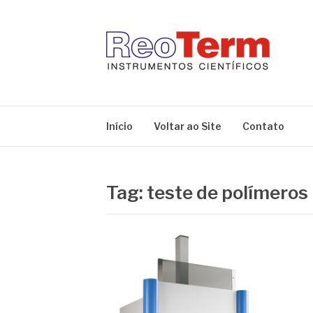
Pular
para
o
conteúdo
REOTERM
Blog Reoterm – tudo sobre equipamentos de lab
Início
Voltar ao Site
Contato
Tag:
teste de polímeros