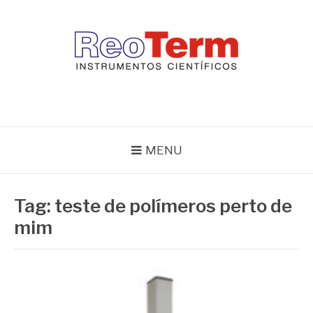
Pular
para
o
conteúdo
REOTERM
Blog Reoterm – tudo sobre equipamentos de laboratório e controle
de processo
MENU
Tag:
teste de polímeros perto de
mim