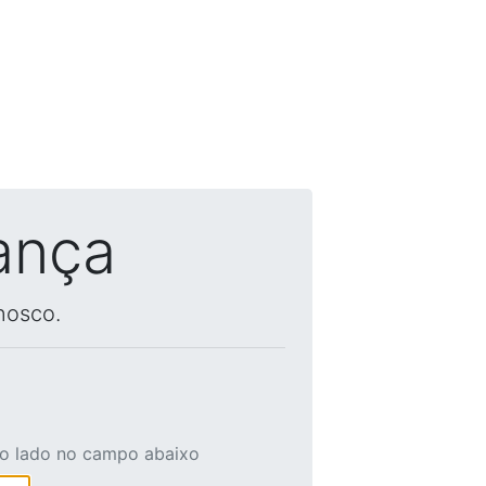
ança
nosco.
ao lado no campo abaixo