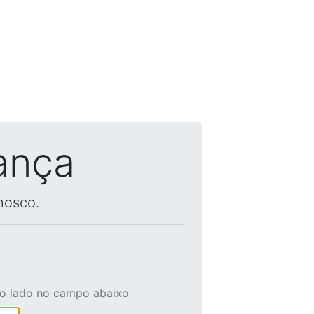
ança
nosco.
ao lado no campo abaixo