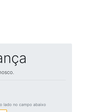
ança
nosco.
ao lado no campo abaixo