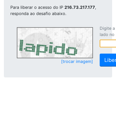
Para liberar o acesso
do IP
216.73.217.177
,
responda ao desafio abaixo.
Digite 
lado no
[trocar imagem]