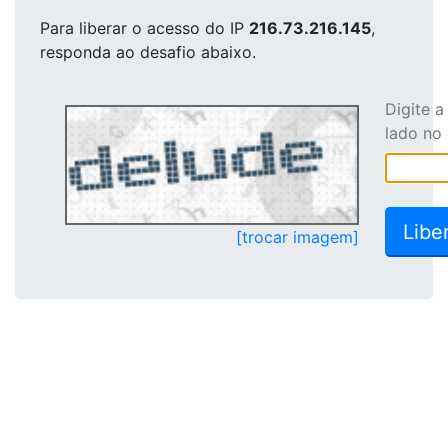
Para liberar o acesso
do IP
216.73.216.145
,
responda ao desafio abaixo.
Digite 
lado no
[trocar imagem]