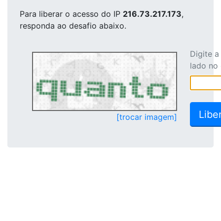
Para liberar o acesso
do IP
216.73.217.173
,
responda ao desafio abaixo.
Digite 
lado no
[trocar imagem]