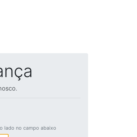
ança
nosco.
ao lado no campo abaixo