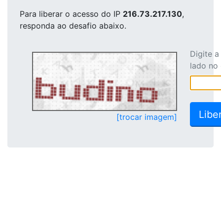
Para liberar o acesso
do IP
216.73.217.130
,
responda ao desafio abaixo.
Digite 
lado no
[trocar imagem]