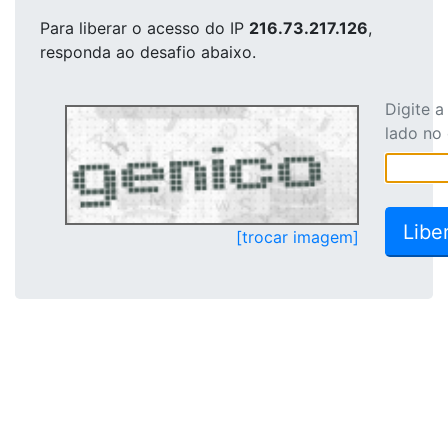
Para liberar o acesso
do IP
216.73.217.126
,
responda ao desafio abaixo.
Digite 
lado no
[trocar imagem]