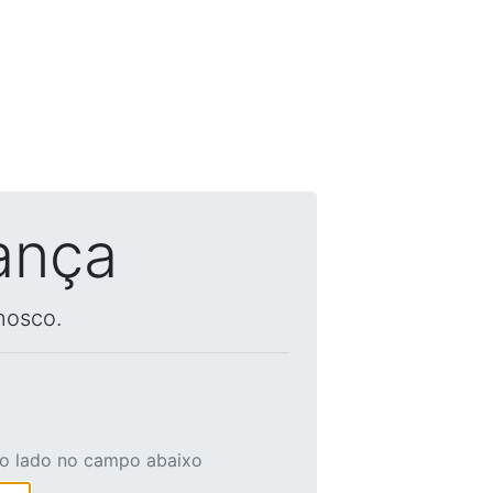
ança
nosco.
ao lado no campo abaixo